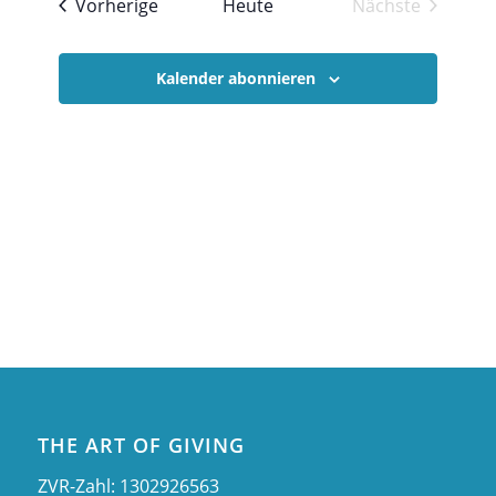
Veranstaltungen
Vorherige
Heute
Nächste
Ansichte
Veranstaltu
Navigati
Kalender abonnieren
THE ART OF GIVING
ZVR-Zahl: 1302926563