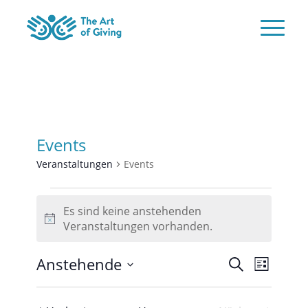
Events
Veranstaltungen
Events
Veranstaltungen
Es sind keine anstehenden
Hinweis
Veranstaltungen vorhanden.
Veransta
Verans
Anstehende
Suche
Liste
Ansicht
Suche
Datum
Naviga
und
wählen.