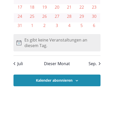
Veranstaltungen
Veranstaltungen
Veranstaltungen
Veranstaltungen
Veranstaltungen
Veranstaltungen
Veranstalt
0
0
0
0
0
0
0
17
18
19
20
21
22
23
Veranstaltungen
Veranstaltungen
Veranstaltungen
Veranstaltungen
Veranstaltungen
Veranstaltungen
Veranstalt
0
0
0
0
0
0
0
24
25
26
27
28
29
30
Veranstaltungen
Veranstaltungen
Veranstaltungen
Veranstaltungen
Veranstaltungen
Veranstaltungen
Veranstalt
0
0
0
0
0
0
0
31
1
2
3
4
5
6
Veranstaltungen
Veranstaltungen
Veranstaltungen
Veranstaltungen
Veranstaltungen
Veranstaltungen
Veranstal
Es gibt keine Veranstaltungen an
Hinweis
diesem Tag.
Juli
Dieser Monat
Sep.
Kalender abonnieren