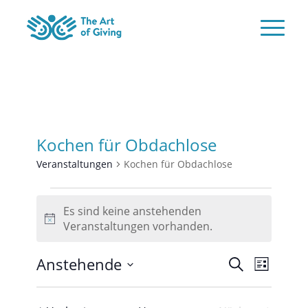
Kochen für Obdachlose
Veranstaltungen
Kochen für Obdachlose
Veranstaltungen
Es sind keine anstehenden
Hinweis
Veranstaltungen vorhanden.
Veransta
Verans
Anstehende
Suche
Liste
Ansicht
Suche
Datum
Naviga
und
wählen.