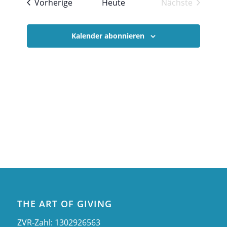
Veranstaltungen
Vorherige
Heute
Nächste
Ansichte
Veranstaltu
Navigati
Kalender abonnieren
THE ART OF GIVING
ZVR-Zahl: 1302926563