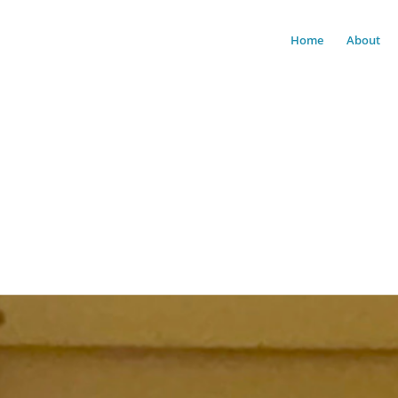
Home
About